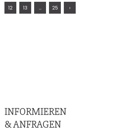
12
13
...
25
›
INFORMIEREN
& ANFRAGEN