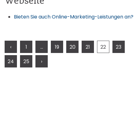
Webseite"
Bieten Sie auch Online-Marketing-Leistungen an?
‹
1
...
19
20
21
22
23
24
25
›